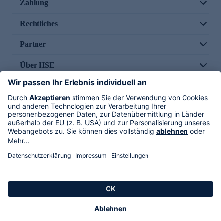
Zahlung
Rechtliches
Partner
Über HSE
Im TV
HSE International
Versand durch
Folge uns
AGB
Datenschutz
Impressum
Alle Rechte vorbehalten. Alle Preise inkl. gesetzlicher MwSt., zzgl. Versandkosten.