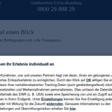
e
Gebührenfreie EASy-Bestellung
0800 29 888 29
uf einen Blick
aire Bedingungen und volle Transparenz.
ein erhalten
eren und aktuelle Trends,
E-Mail-Adresse eingeben
alten. Als Dankeschön
ne Abmeldung ist jederzeit in
Es gelten die
Datenschutzrichtlinien
un