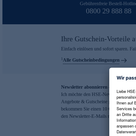
Gebührenfreie Bestell-Hotlin
0800 29 888 88
Ihre Gutschein-Vorteile a
Einfach einlösen und sofort sparen. F
1
Alle Gutscheinbedingungen
Newsletter abonnieren – 10 € Gutsch
Ich möchte den HSE-Newsletter abonni
Angebote & Gutscheine per E-Mail erh
bekommen Sie einen 10 € Gutschein. Ei
den Newsletter-E-Mails möglich.