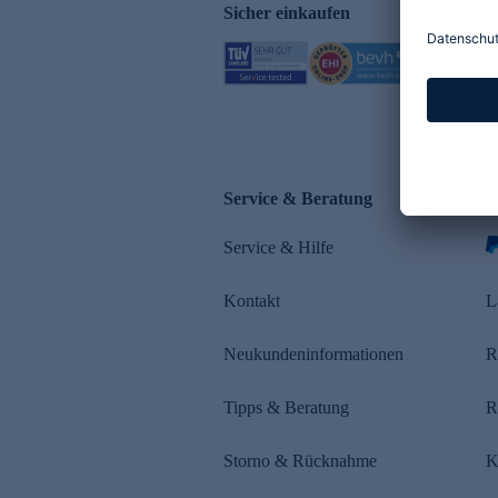
Sicher einkaufen
Service & Beratung
Z
Service & Hilfe
s
Kontakt
L
Neukundeninformationen
R
Tipps & Beratung
R
Storno & Rücknahme
K