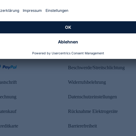
Kundenbewertung
ahlung
Rechtliches
Beschwerde/Streitschlichtung
astschrift
Widerrufsbelehrung
echnung
Datenschutzeinstellungen
atenkauf
Rücknahme Elektrogeräte
reditkarte
Barrierefreiheit