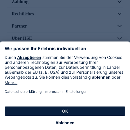
Zahlung
Rechtliches
Partner
Über HSE
Im TV
HSE International
Versand durch
Folge uns
AGB
Datenschutz
Impressum
Alle Rechte vorbehalten. Alle Preise inkl. gesetzlicher MwSt., zzgl. Versandkosten.