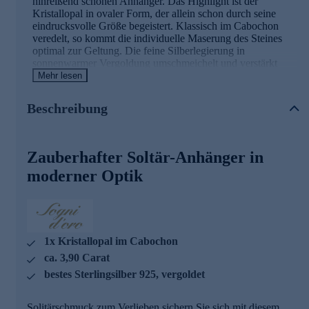
hinreißend schönen Anhänger. Das Highlight ist der
Kristallopal in ovaler Form, der allein schon durch seine
eindrucksvolle Größe begeistert. Klassisch im Cabochon
veredelt, so kommt die individuelle Maserung des Steines
optimal zur Geltung. Die feine Silberlegierung in
sonnenwarmer Vergoldung umschmeichelt und verstärkt
noch das Strahlen des Opals.
Mehr lesen
Hinweis: Die abgebildete Kette ist nicht im Lieferumfang
Beschreibung
enthalten. Passende Ketten zu diesem Anhänger finden Sie
im Halskettensortiment gleich hier bei HSE.de.
Ihr Vorteil: Schmuck in geprüfter Top-
Zauberhafter Soltär-Anhänger in
Qualität
moderner Optik
Was die Qualität unserer Schmuckstücke angeht, gehen wir
keine Kompromisse ein. Unsere Schmuckwaren durchlaufen
in unserer Qualitätssicherung sowie seitens unserer
Lieferanten strengste Prüfprozesse. Unter anderem gehört
1x Kristallopal im Cabochon
dazu die Prüfung auf Konformität mit den Bestimmungen
der Schweizer Edelmetallkontrollgesetzgebung.
ca. 3,90 Carat
Auslieferung mit Zertifikat.
bestes Sterlingsilber 925, vergoldet
Sichern Sie sich dieses Schmuck-Highlight gleich hier
und jetzt per Online-Bestellung.
Solitärschmuck zum Verlieben sichern Sie sich mit diesem