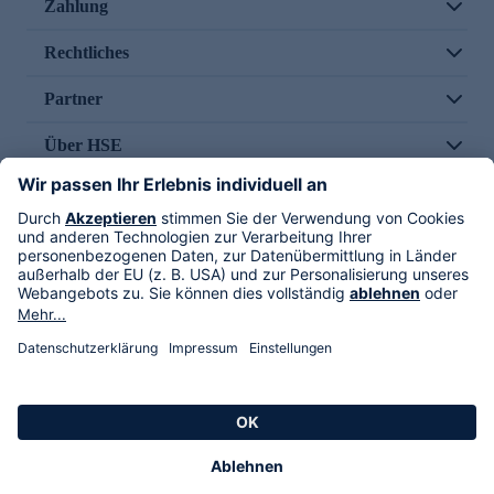
Zahlung
Rechtliches
Partner
Über HSE
Im TV
HSE International
Versand durch
Folge uns
AGB
Datenschutz
Impressum
Alle Rechte vorbehalten. Alle Preise inkl. gesetzlicher MwSt., zzgl. Versandkosten.