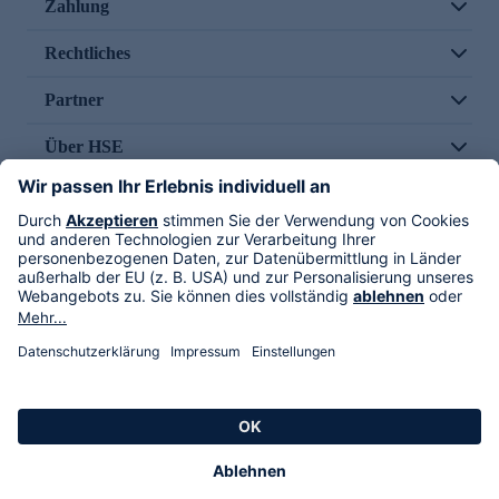
Zahlung
Rechtliches
Partner
Über HSE
Im TV
HSE International
Versand durch
Folge uns
AGB
Datenschutz
Impressum
Alle Rechte vorbehalten. Alle Preise inkl. gesetzlicher MwSt., zzgl. Versandkosten.