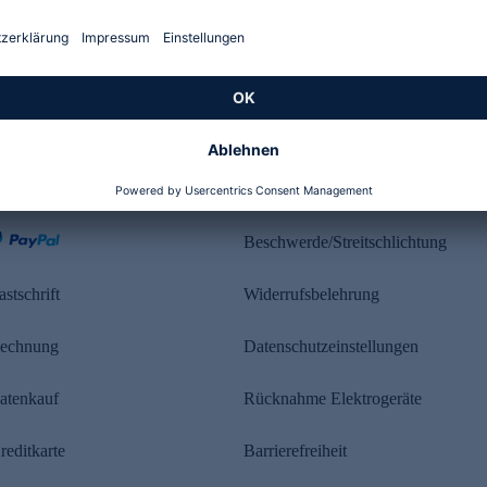
Kundenbewertung
ahlung
Rechtliches
Beschwerde/Streitschlichtung
astschrift
Widerrufsbelehrung
echnung
Datenschutzeinstellungen
atenkauf
Rücknahme Elektrogeräte
reditkarte
Barrierefreiheit