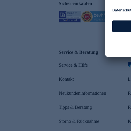
Sicher einkaufen
Service & Beratung
Z
Service & Hilfe
s
Kontakt
L
Neukundeninformationen
R
Tipps & Beratung
R
Storno & Rücknahme
K