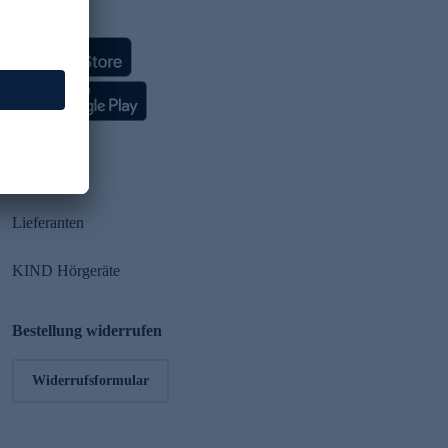
HSE App
Partner
Lieferanten
KIND Hörgeräte
Bestellung widerrufen
Widerrufsformular