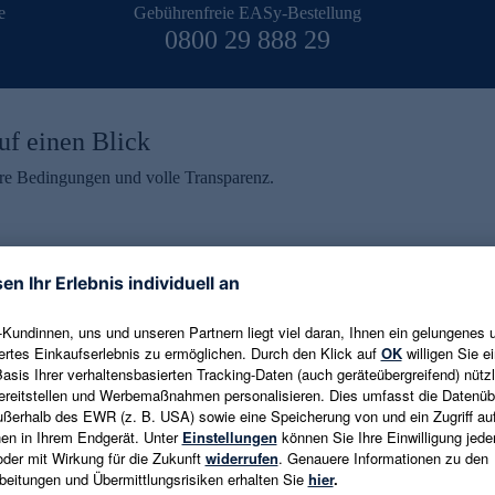
e
Gebührenfreie EASy-Bestellung
0800 29 888 29
uf einen Blick
aire Bedingungen und volle Transparenz.
ein erhalten
eren und aktuelle Trends,
E-Mail-Adresse eingeben
alten. Als Dankeschön
ne Abmeldung ist jederzeit in
Es gelten die
Datenschutzrichtlinien
un