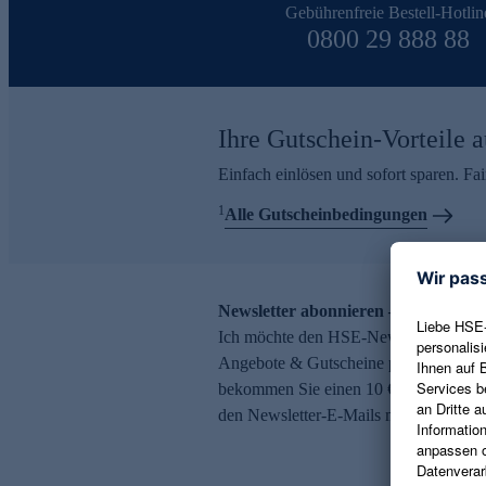
Gebührenfreie Bestell-Hotlin
0800 29 888 88
Ihre Gutschein-Vorteile a
Einfach einlösen und sofort sparen. F
1
Alle Gutscheinbedingungen
Newsletter abonnieren – 10 € Gutsch
Ich möchte den HSE-Newsletter abonni
Angebote & Gutscheine per E-Mail erh
bekommen Sie einen 10 € Gutschein. Ei
den Newsletter-E-Mails möglich.