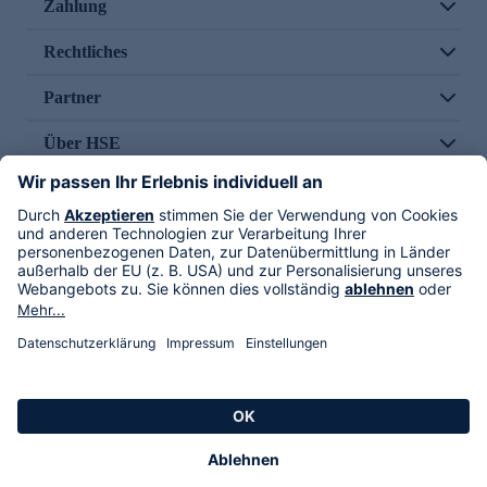
Zahlung
Rechtliches
Partner
Über HSE
Im TV
HSE International
Versand durch
Folge uns
AGB
Datenschutz
Impressum
Alle Rechte vorbehalten. Alle Preise inkl. gesetzlicher MwSt., zzgl. Versandkosten.