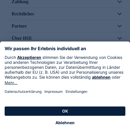
Zahlung
Rechtliches
Partner
Über HSE
Im TV
HSE International
Versand durch
Folge uns
AGB
Datenschutz
Impressum
Alle Rechte vorbehalten. Alle Preise inkl. gesetzlicher MwSt., zzgl. Versandkosten.