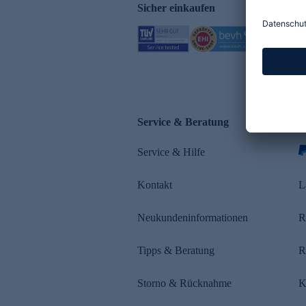
Sicher einkaufen
Service & Beratung
Z
Service & Hilfe
Kontakt
L
Neukundeninformationen
R
Tipps & Beratung
R
Storno & Rücknahme
K