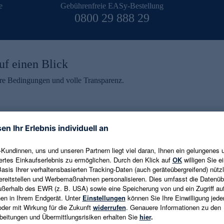
e
Gebührenfreie EASy-Bestellung
0800 29 888 29
uf einen Blick
aire Bedingungen und volle Transparenz.
ein erhalten
eren und aktuelle Trends,
E-Mail-Adresse eingeben
alten. Als Dankeschön
ne Abmeldung ist jederzeit in
Es gelten die
Datenschutzrichtlinien
un