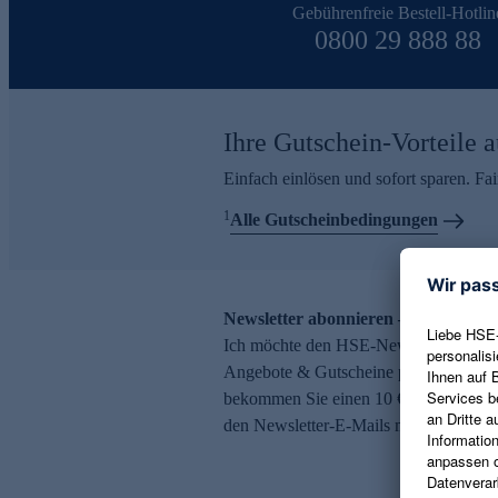
Gebührenfreie Bestell-Hotlin
0800 29 888 88
Ihre Gutschein-Vorteile a
Einfach einlösen und sofort sparen. F
1
Alle Gutscheinbedingungen
Newsletter abonnieren – 10 € Gutsch
Ich möchte den HSE-Newsletter abonni
Angebote & Gutscheine per E-Mail erh
bekommen Sie einen 10 € Gutschein. Ei
den Newsletter-E-Mails möglich.