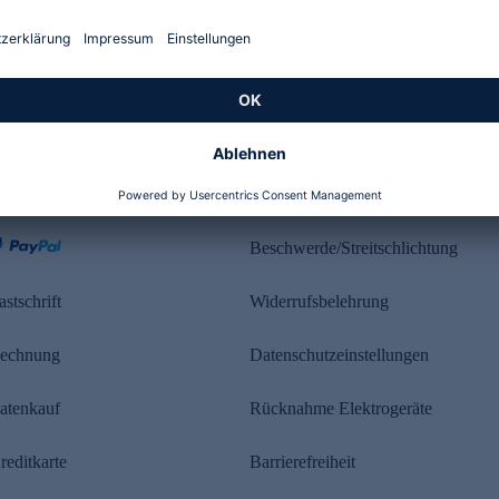
Kundenbewertung
ahlung
Rechtliches
Beschwerde/Streitschlichtung
astschrift
Widerrufsbelehrung
echnung
Datenschutzeinstellungen
atenkauf
Rücknahme Elektrogeräte
reditkarte
Barrierefreiheit