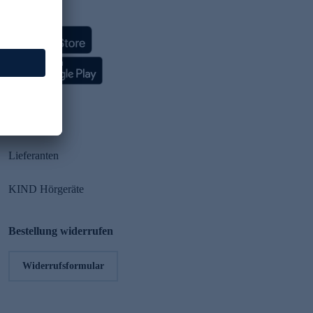
HSE App
Partner
Lieferanten
KIND Hörgeräte
Bestellung widerrufen
Widerrufsformular