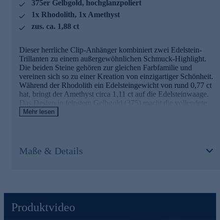
375er Gelbgold, hochglanzpoliert
anderem beinhalten unsere Prüfprozesse Prüfungen auf
Konformität mit den Bestimmungen der Schweizer
1x Rhodolith, 1x Amethyst
Edelmetallkontrollgesetzgebung.
zus. ca. 1,88 ct
Sichern Sie sich den lila Edelsteintraum bequem und
sicher gleich online.
Dieser herrliche Clip-Anhänger kombiniert zwei Edelstein-
Trillanten zu einem außergewöhnlichen Schmuck-Highlight.
Die beiden Steine gehören zur gleichen Farbfamilie und
vereinen sich so zu einer Kreation von einzigartiger Schönheit.
Während der Rhodolith ein Edelsteingewicht von rund 0,77 ct
hat, bringt der Amethyst circa 1,11 ct auf die Edelsteinwaage.
Das Design in feinstem Gelbgold (375) macht die vollendete
Eleganz komplett.
Mehr lesen
Übrigens: Dank Clip-Öse lässt sich dieser Anhänger besonders
leicht an der Halskette Ihrer Wahl anbringen. Passende Ketten
finden Sie auch im Halskettensortiment gleich hier bei HSE.de.
Maße & Details
Schmuck in geprüfter Qualität
Was die Qualität unserer Schmuckstücke angeht, gehen wir
keine Kompromisse ein. Aus diesem Grund werden unsere
Schmuckwaren von unserer Qualitätssicherung und seitens des
Produktvideo
Lieferanten strengsten Prüfprozessen unterzogen. Unter