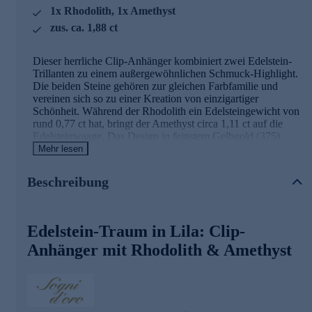
1x Rhodolith, 1x Amethyst
zus. ca. 1,88 ct
Dieser herrliche Clip-Anhänger kombiniert zwei Edelstein-
Trillanten zu einem außergewöhnlichen Schmuck-Highlight.
Die beiden Steine gehören zur gleichen Farbfamilie und
vereinen sich so zu einer Kreation von einzigartiger
Schönheit. Während der Rhodolith ein Edelsteingewicht von
rund 0,77 ct hat, bringt der Amethyst circa 1,11 ct auf die
Edelsteinwaage. Das Design in feinstem Gelbgold (375)
macht die vollendete Eleganz komplett.
Mehr lesen
Übrigens: Dank Clip-Öse lässt sich dieser Anhänger
Beschreibung
besonders leicht an der Halskette Ihrer Wahl anbringen.
Passende Ketten finden Sie auch im Halskettensortiment
gleich hier bei HSE.de.
Edelstein-Traum in Lila: Clip-
Schmuck in geprüfter Qualität
Anhänger mit Rhodolith & Amethyst
Was die Qualität unserer Schmuckstücke angeht, gehen wir
keine Kompromisse ein. Aus diesem Grund werden unsere
Schmuckwaren von unserer Qualitätssicherung und seitens
des Lieferanten strengsten Prüfprozessen unterzogen. Unter