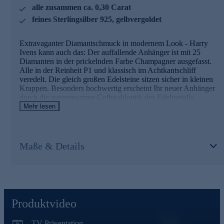
alle zusammen ca. 0,30 Carat
unserer Qualitätssicherung und seitens des Lieferanten
strengsten Prüfprozessen unterzogen. Unter anderem gehört
feines Sterlingsilber 925, gelbvergoldet
dazu die Prüfung auf Konformität mit den Bestimmungen
der Schweizer Edelmetallkontrollgesetzgebung.
Extravaganter Diamantschmuck in modernem Look - Harry
Ivens kann auch das: Der auffallende Anhänger ist mit 25
Gleich den wunderschönen Diamantanhänger bequem
Diamanten in der prickelnden Farbe Champagner ausgefasst.
online bestellen.
Alle in der Reinheit P1 und klassisch im Achtkantschliff
veredelt. Die gleich großen Edelsteine sitzen sicher in kleinen
Krappen. Besonders hochwertig erscheint Ihr neuer Anhänger
durch die sonnenwarme Gelbgoldoptik des Edelmetalls.
Tatsächlich handelt es sich bei der Legierung um
Mehr lesen
gelbvergoldetes Sterlingsilber 925, perfekt akzentuiert durch
die edle Mattierung.
Hinweis: Die abgebildete Kette ist nicht im Lieferumfang
Maße & Details
enthalten. Passende Ketten zu diesem Anhänger finden Sie im
Halskettensortiment gleich hier bei HSE.de.
Schmuck in erstklassiger Qualität
Was die Qualität unserer Schmuckstücke betrifft, gehen wir
Produktvideo
keine Kompromisse ein.
Aus diesem Grund werden unsere Schmuckwaren von unserer
TV-Präsentation