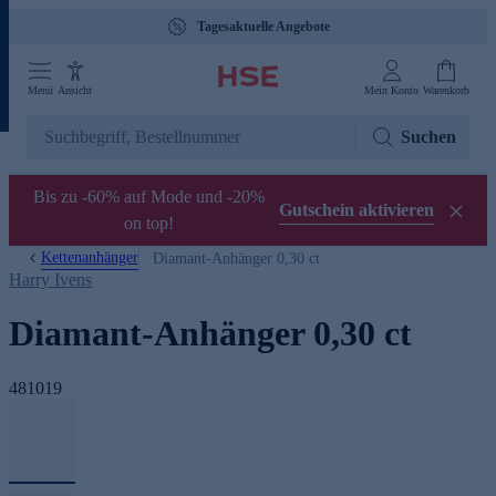
Tagesaktuelle Angebote
Menü
Ansicht
Mein Konto
Warenkorb
Suchen
Bis zu -60% auf Mode und -20%
Gutschein aktivieren
on top!
Kettenanhänger
Diamant-Anhänger 0,30 ct
Harry Ivens
Diamant-Anhänger 0,30 ct
481019