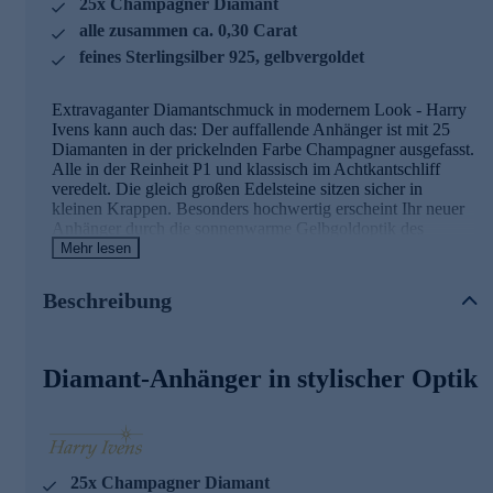
25x Champagner Diamant
alle zusammen ca. 0,30 Carat
feines Sterlingsilber 925, gelbvergoldet
Extravaganter Diamantschmuck in modernem Look - Harry
Ivens kann auch das: Der auffallende Anhänger ist mit 25
Diamanten in der prickelnden Farbe Champagner ausgefasst.
Alle in der Reinheit P1 und klassisch im Achtkantschliff
veredelt. Die gleich großen Edelsteine sitzen sicher in
kleinen Krappen. Besonders hochwertig erscheint Ihr neuer
Anhänger durch die sonnenwarme Gelbgoldoptik des
Edelmetalls. Tatsächlich handelt es sich bei der Legierung
Mehr lesen
um gelbvergoldetes Sterlingsilber 925, perfekt akzentuiert
durch die edle Mattierung.
Beschreibung
Hinweis: Die abgebildete Kette ist nicht im Lieferumfang
enthalten. Passende Ketten zu diesem Anhänger finden Sie
im Halskettensortiment gleich hier bei HSE.de.
Diamant-Anhänger in stylischer Optik
Schmuck in erstklassiger Qualität
Was die Qualität unserer Schmuckstücke betrifft, gehen wir
keine Kompromisse ein.
25x Champagner Diamant
Aus diesem Grund werden unsere Schmuckwaren von