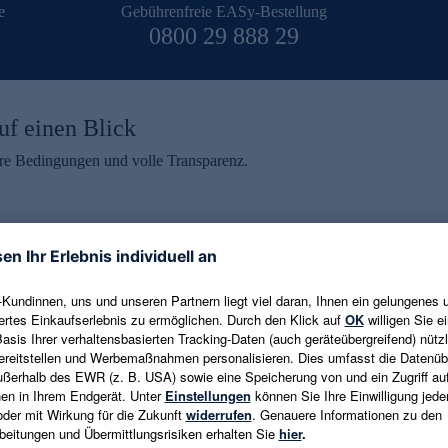
e
Gebührenfreie EASy-Bestellung
0800 29 888 29
uf einen Blick
aire Bedingungen und volle Transparenz.
ein erhalten
eren und aktuelle Trends,
E-Mail-Adresse eingeben
alten. Als Dankeschön
ne Abmeldung ist jederzeit in
Es gelten die
Datenschutzrichtlinien
un