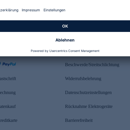
Kundenbewertung
ahlung
Rechtliches
Beschwerde/Streitschlichtung
astschrift
Widerrufsbelehrung
echnung
Datenschutzeinstellungen
atenkauf
Rücknahme Elektrogeräte
reditkarte
Barrierefreiheit