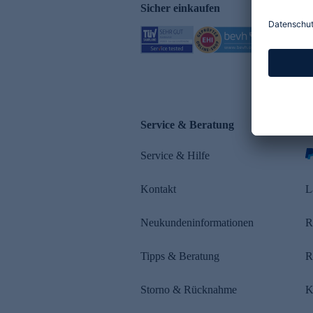
Sicher einkaufen
Service & Beratung
Z
Service & Hilfe
s
Kontakt
L
Neukundeninformationen
R
Tipps & Beratung
R
Storno & Rücknahme
K