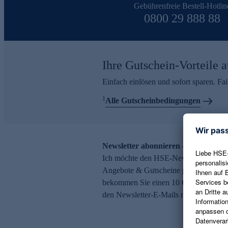
Gebührenfreie Bestell-Hotlin
0800 29 888 88
Ihre Gutschein-Vorteile a
Einfach einlösen und sofort sparen. F
1
Alle Gutscheinbedingungen
Newsletter abonnieren – 10 € Gutsch
Ich möchte den HSE-Newsletter abonni
Angebote & Gutscheine per E-Mail erh
bekommen Sie einen 10 € Gutschein. Ei
den Newsletter-E-Mails möglich.