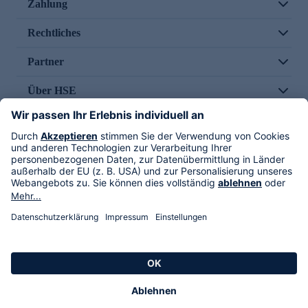
Zahlung
Rechtliches
Partner
Über HSE
Im TV
HSE International
Versand durch
Folge uns
AGB
Datenschutz
Impressum
Alle Rechte vorbehalten. Alle Preise inkl. gesetzlicher MwSt., zzgl. Versandkosten.