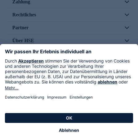
Zahlung
Rechtliches
Partner
Über HSE
Im TV
HSE International
Versand durch
Folge uns
AGB
Datenschutz
Impressum
Alle Rechte vorbehalten. Alle Preise inkl. gesetzlicher MwSt., zzgl. Versandkosten.