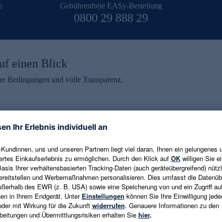
e
Gebührenfreie EASy-Bestellung
0800 29 888 29
uf einen Blick
aire Bedingungen und volle Transparenz.
ein erhalten
eren und aktuelle Trends,
E-Mail-Adresse eingeben
alten. Als Dankeschön
ne Abmeldung ist jederzeit in
Es gelten die
Datenschutzrichtlinien
un