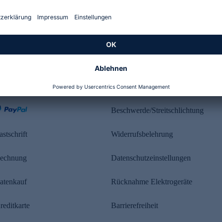
Kundenbewertung
ahlung
Rechtliches
Beschwerde/Streitschlichtung
astschrift
Widerrufsbelehrung
echnung
Datenschutzeinstellungen
atenkauf
Rücknahme Elektrogeräte
reditkarte
Barrierefreiheit