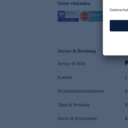
Sicher einkaufen
Service & Beratung
Z
Service & Hilfe
Kontakt
L
Neukundeninformationen
R
Tipps & Beratung
R
Storno & Rücknahme
K