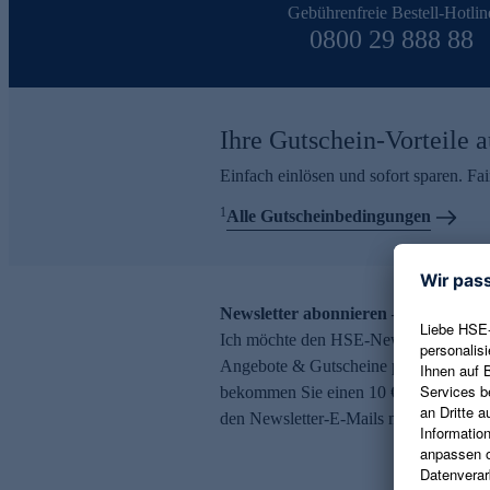
Gebührenfreie Bestell-Hotlin
0800 29 888 88
Ihre Gutschein-Vorteile a
Einfach einlösen und sofort sparen. F
1
Alle Gutscheinbedingungen
Newsletter abonnieren – 10 € Gutsch
Ich möchte den HSE-Newsletter abonni
Angebote & Gutscheine per E-Mail erh
bekommen Sie einen 10 € Gutschein. Ei
den Newsletter-E-Mails möglich.