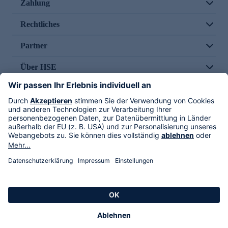
Zahlung
Rechtliches
Partner
Über HSE
Im TV
HSE International
Versand durch
Folge uns
AGB
Datenschutz
Impressum
Alle Rechte vorbehalten. Alle Preise inkl. gesetzlicher MwSt., zzgl. Versandkosten.