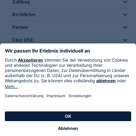
Zahlung
Rechtliches
Partner
Über HSE
Im TV
HSE International
Versand durch
Folge uns
AGB
Datenschutz
Impressum
Alle Rechte vorbehalten. Alle Preise inkl. gesetzlicher MwSt., zzgl. Versandkosten.