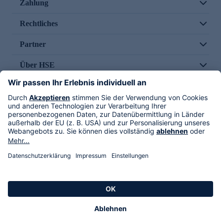
Zahlung
Rechtliches
Partner
Über HSE
Im TV
HSE International
Versand durch
Folge uns
AGB
Datenschutz
Impressum
Alle Rechte vorbehalten. Alle Preise inkl. gesetzlicher MwSt., zzgl. Versandkosten.