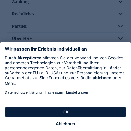
Zahlung
Rechtliches
Partner
Über HSE
Im TV
HSE International
Versand durch
Folge uns
AGB
Datenschutz
Impressum
Alle Rechte vorbehalten. Alle Preise inkl. gesetzlicher MwSt., zzgl. Versandkosten.