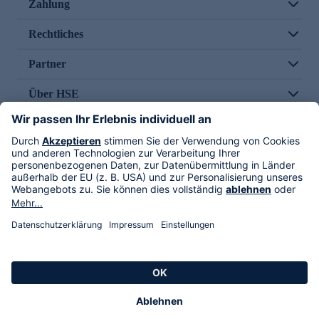
Zahlung
Rechtliches
Partner
Über HSE
Im TV
HSE International
Versand durch
Folge uns
AGB
Datenschutz
Impressum
Alle Rechte vorbehalten. Alle Preise inkl. gesetzlicher MwSt., zzgl. Versandkosten.