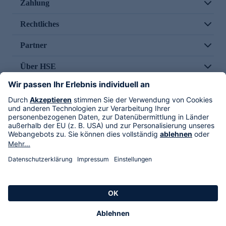
Zahlung
Rechtliches
Partner
Über HSE
Im TV
HSE International
Versand durch
Folge uns
AGB
Datenschutz
Impressum
Alle Rechte vorbehalten. Alle Preise inkl. gesetzlicher MwSt., zzgl. Versandkosten.