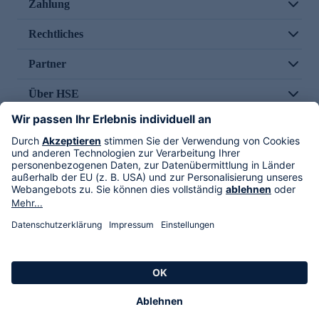
Zahlung
Rechtliches
Partner
Über HSE
Im TV
HSE International
Versand durch
Folge uns
AGB
Datenschutz
Impressum
Alle Rechte vorbehalten. Alle Preise inkl. gesetzlicher MwSt., zzgl. Versandkosten.