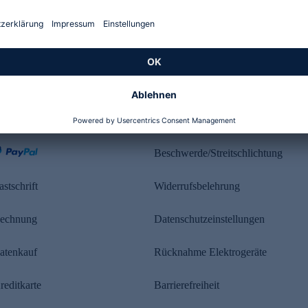
Kundenbewertung
ahlung
Rechtliches
Beschwerde/Streitschlichtung
astschrift
Widerrufsbelehrung
echnung
Datenschutzeinstellungen
atenkauf
Rücknahme Elektrogeräte
reditkarte
Barrierefreiheit