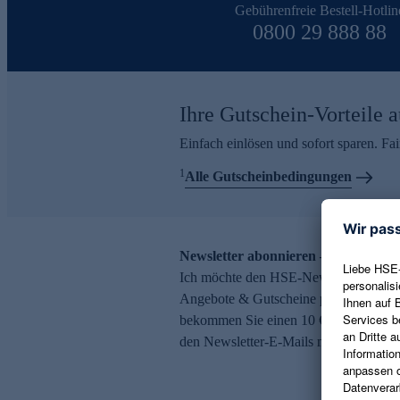
Gebührenfreie Bestell-Hotlin
0800 29 888 88
Ihre Gutschein-Vorteile a
Einfach einlösen und sofort sparen. F
1
Alle Gutscheinbedingungen
Newsletter abonnieren – 10 € Gutsch
Ich möchte den HSE-Newsletter abonni
Angebote & Gutscheine per E-Mail erh
bekommen Sie einen 10 € Gutschein. Ei
den Newsletter-E-Mails möglich.