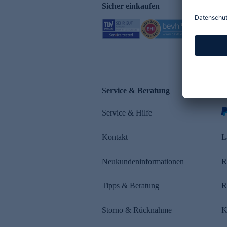
Sicher einkaufen
Service & Beratung
Z
Service & Hilfe
s
Kontakt
L
Neukundeninformationen
R
Tipps & Beratung
R
Storno & Rücknahme
K