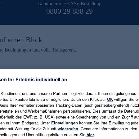
e
Gebührenfreie EASy-Bestellung
0800 29 888 29
uf einen Blick
aire Bedingungen und volle Transparenz.
ein erhalten
eren und aktuelle Trends,
E-Mail-Adresse eingeben
alten. Als Dankeschön
ne Abmeldung ist jederzeit in
Es gelten die
Datenschutzrichtlinien
un