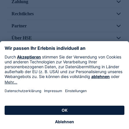
Zahlung
Rechtliches
Partner
Über HSE
Im TV
HSE International
Versand durch
Folge uns
AGB
Datenschutz
Impressum
Alle Rechte vorbehalten. Alle Preise inkl. gesetzlicher MwSt., zzgl. Versandkosten.