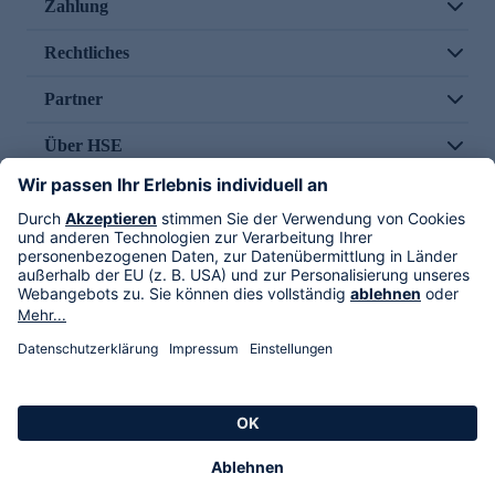
Zahlung
Rechtliches
Partner
Über HSE
Im TV
HSE International
Versand durch
Folge uns
AGB
Datenschutz
Impressum
Alle Rechte vorbehalten. Alle Preise inkl. gesetzlicher MwSt., zzgl. Versandkosten.