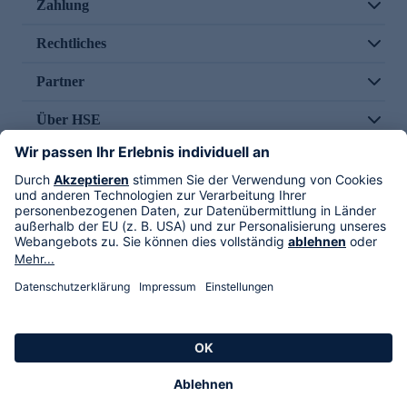
Zahlung
Rechtliches
Partner
Über HSE
Im TV
HSE International
Versand durch
Folge uns
AGB
Datenschutz
Impressum
Alle Rechte vorbehalten. Alle Preise inkl. gesetzlicher MwSt., zzgl. Versandkosten.