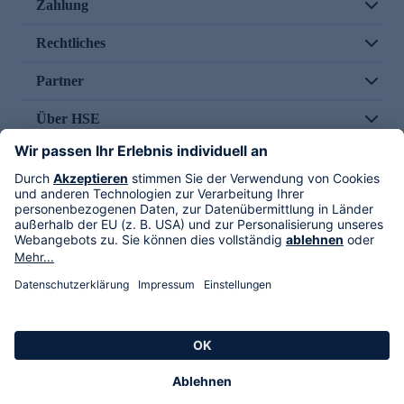
Zahlung
Rechtliches
Partner
Über HSE
Im TV
HSE International
Versand durch
Folge uns
AGB
Datenschutz
Impressum
Alle Rechte vorbehalten. Alle Preise inkl. gesetzlicher MwSt., zzgl. Versandkosten.