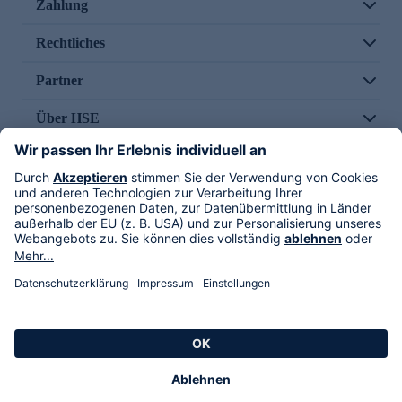
Zahlung
Rechtliches
Partner
Über HSE
Im TV
HSE International
Versand durch
Folge uns
AGB
Datenschutz
Impressum
Alle Rechte vorbehalten. Alle Preise inkl. gesetzlicher MwSt., zzgl. Versandkosten.