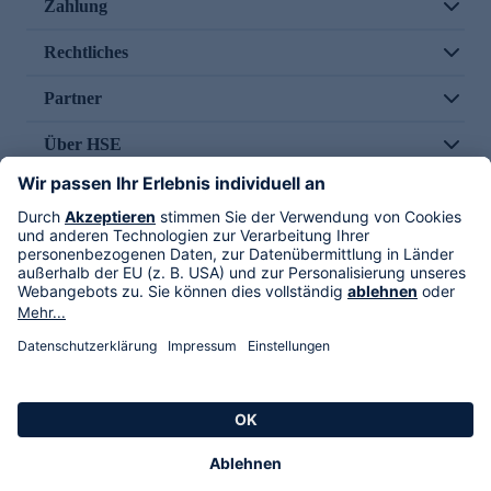
Zahlung
Rechtliches
Partner
Über HSE
Im TV
HSE International
Versand durch
Folge uns
AGB
Datenschutz
Impressum
Alle Rechte vorbehalten. Alle Preise inkl. gesetzlicher MwSt., zzgl. Versandkosten.