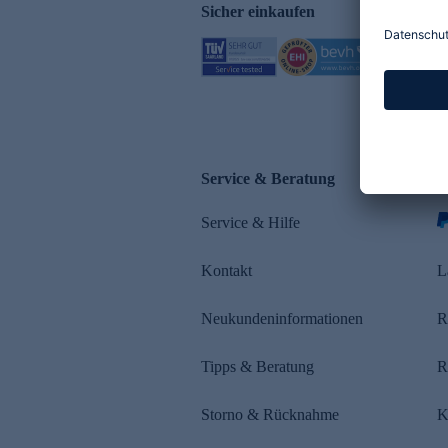
Sicher einkaufen
Service & Beratung
Z
Service & Hilfe
Kontakt
L
Neukundeninformationen
R
Tipps & Beratung
R
Storno & Rücknahme
K