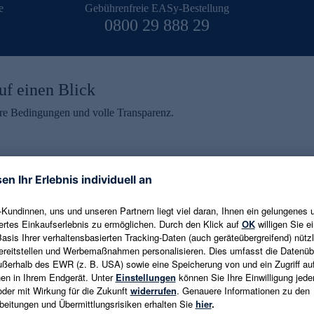
e
Gebührenfreie EASy-Bestellung
0800 29 888 29
uf einen Blick
aire Bedingungen und volle Transparenz.
ein erhalten
eren und aktuelle Trends,
E-Mail-Adresse eingeben
alten. Als Dankeschön
ne Abmeldung ist jederzeit in
Es gelten die
Datenschutzrichtlinien
un