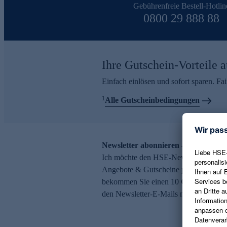
Gebührenfreie Bestell-Hotlin
0800 29 888 88
Ihre Gutschein-Vorteile a
Einfach einlösen und sofort sparen. F
1
Alle Gutscheinbedingungen
Newsletter abonnieren – 10 € Gutsch
Ich möchte den HSE-Newsletter abonni
Angebote & Gutscheine per E-Mail erh
bekommen Sie einen 10 € Gutschein. Ei
den Newsletter-E-Mails möglich.