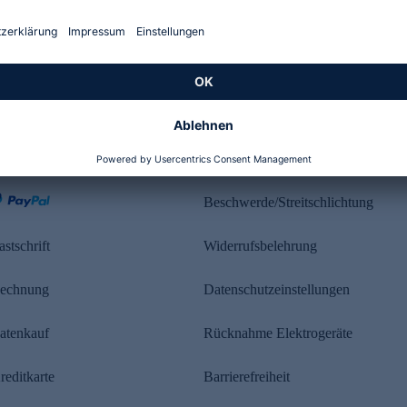
Kundenbewertung
ahlung
Rechtliches
Beschwerde/Streitschlichtung
astschrift
Widerrufsbelehrung
echnung
Datenschutzeinstellungen
atenkauf
Rücknahme Elektrogeräte
reditkarte
Barrierefreiheit