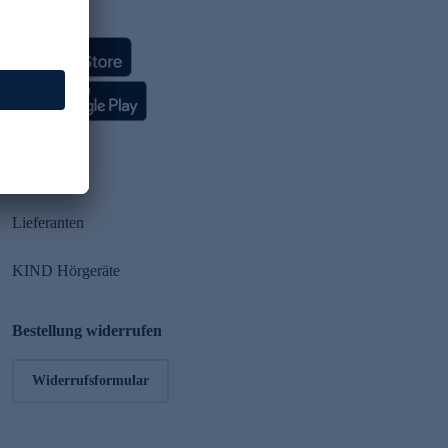
HSE App
Partner
Lieferanten
KIND Hörgeräte
Bestellung widerrufen
Widerrufsformular