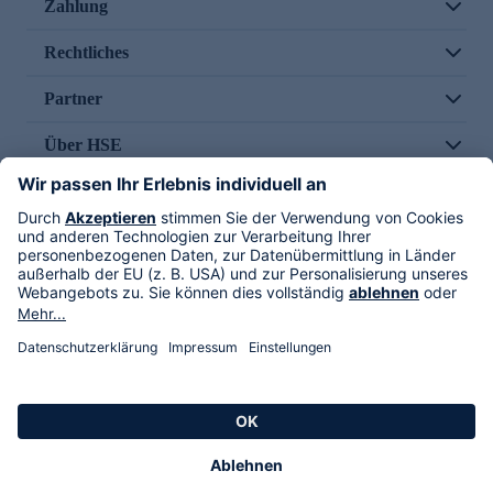
Zahlung
Rechtliches
Partner
Über HSE
Im TV
HSE International
Versand durch
Folge uns
AGB
Datenschutz
Impressum
Alle Rechte vorbehalten. Alle Preise inkl. gesetzlicher MwSt., zzgl. Versandkosten.