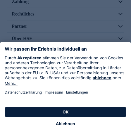
Zahlung
Rechtliches
Partner
Über HSE
Im TV
HSE International
Versand durch
Folge uns
AGB
Datenschutz
Impressum
Alle Rechte vorbehalten. Alle Preise inkl. gesetzlicher MwSt., zzgl. Versandkosten.