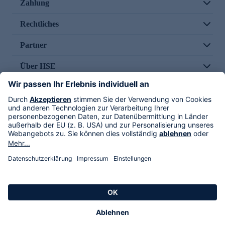
Zahlung
Rechtliches
Partner
Über HSE
Im TV
HSE International
Versand durch
Folge uns
AGB
Datenschutz
Impressum
Alle Rechte vorbehalten. Alle Preise inkl. gesetzlicher MwSt., zzgl. Versandkosten.