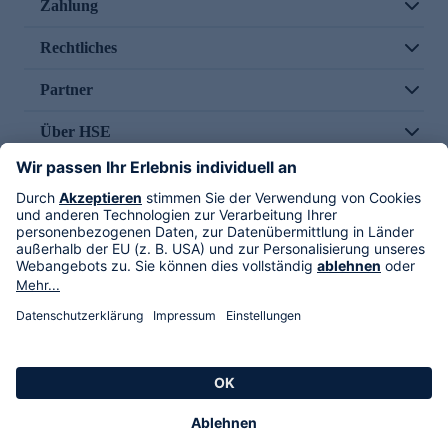
Zahlung
Rechtliches
Partner
Über HSE
Im TV
HSE International
Versand durch
Folge uns
AGB
Datenschutz
Impressum
Alle Rechte vorbehalten. Alle Preise inkl. gesetzlicher MwSt., zzgl. Versandkosten.