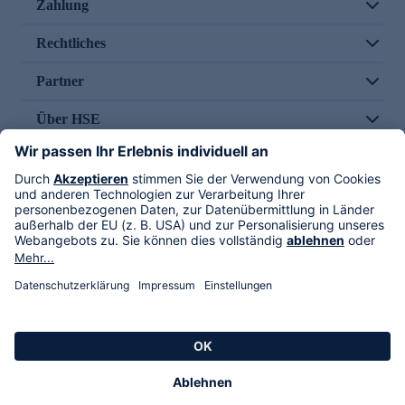
Zahlung
Rechtliches
Partner
Über HSE
Im TV
HSE International
Versand durch
Folge uns
AGB
Datenschutz
Impressum
Alle Rechte vorbehalten. Alle Preise inkl. gesetzlicher MwSt., zzgl. Versandkosten.