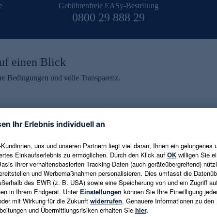
e
Gebührenfreie EASy-Bestellung
0800 29 888 29
uf einen Blick
aire Bedingungen und volle Transparenz.
ein erhalten
eren und aktuelle Trends,
E-Mail-Adresse eingeben
alten. Als Dankeschön
ne Abmeldung ist jederzeit in
Es gelten die
Datenschutzrichtlinien
un