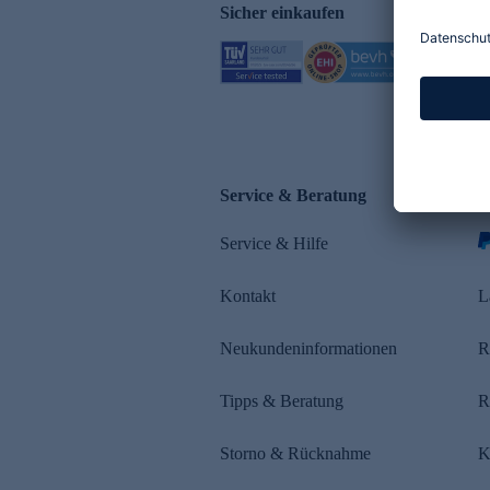
Sicher einkaufen
Service & Beratung
Z
Service & Hilfe
s
Kontakt
L
Neukundeninformationen
R
Tipps & Beratung
R
Storno & Rücknahme
K