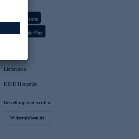
HSE App
Partner
Lieferanten
KIND Hörgeräte
Bestellung widerrufen
Widerrufsformular