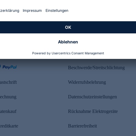
Kundenbewertung
ahlung
Rechtliches
Beschwerde/Streitschlichtung
astschrift
Widerrufsbelehrung
echnung
Datenschutzeinstellungen
atenkauf
Rücknahme Elektrogeräte
reditkarte
Barrierefreiheit