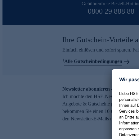
Gebührenfreie Bestell-Hotlin
0800 29 888 88
Ihre Gutschein-Vorteile a
Einfach einlösen und sofort sparen. F
1
Alle Gutscheinbedingungen
Newsletter abonnieren – 10 € Gutsch
Ich möchte den HSE-Newsletter abonni
Angebote & Gutscheine per E-Mail erh
bekommen Sie einen 10 € Gutschein. Ei
den Newsletter-E-Mails möglich.