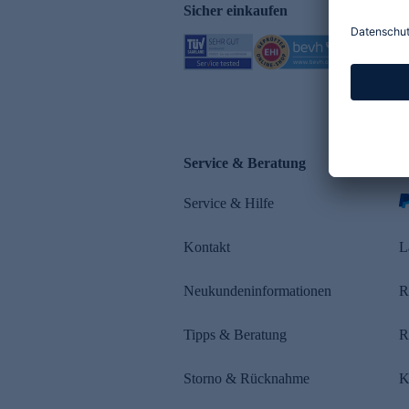
Sicher einkaufen
Service & Beratung
Z
Service & Hilfe
Kontakt
L
Neukundeninformationen
R
Tipps & Beratung
R
Storno & Rücknahme
K