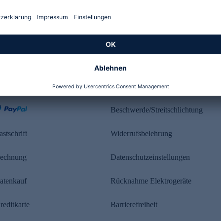
Kundenbewertung
ahlung
Rechtliches
Beschwerde/Streitschlichtung
astschrift
Widerrufsbelehrung
echnung
Datenschutzeinstellungen
atenkauf
Rücknahme Elektrogeräte
reditkarte
Barrierefreiheit