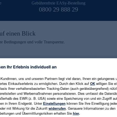
e
Gebührenfreie EASy-Bestellung
0800 29 888 29
uf einen Blick
aire Bedingungen und volle Transparenz.
ein erhalten
eren und aktuelle Trends,
E-Mail-Adresse eingeben
alten. Als Dankeschön
ne Abmeldung ist jederzeit in
Es gelten die
Datenschutzrichtlinien
un