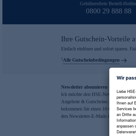
Gebührenfreie Bestell-Hotlin
0800 29 888 88
Ihre Gutschein-Vorteile a
Einfach einlösen und sofort sparen. F
1
Alle Gutscheinbedingungen
Newsletter abonnieren – 10 € Gutsch
Ich möchte den HSE-Newsletter abonni
Angebote & Gutscheine per E-Mail erh
bekommen Sie einen 10 € Gutschein. Ei
den Newsletter-E-Mails möglich.