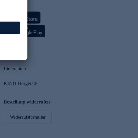
HSE App
Partner
Lieferanten
KIND Hörgeräte
Bestellung widerrufen
Widerrufsformular