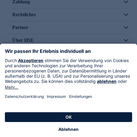
Zahlung
Rechtliches
Partner
Über HSE
Im TV
HSE International
Versand durch
Folge uns
AGB
Datenschutz
Impressum
Alle Rechte vorbehalten. Alle Preise inkl. gesetzlicher MwSt., zzgl. Versandkosten.