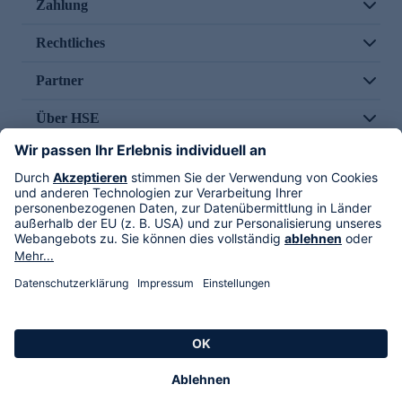
Zahlung
Rechtliches
Partner
Über HSE
Im TV
HSE International
Versand durch
Folge uns
AGB
Datenschutz
Impressum
Alle Rechte vorbehalten. Alle Preise inkl. gesetzlicher MwSt., zzgl. Versandkosten.