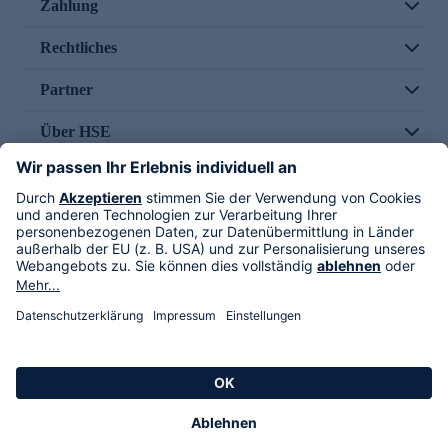
Zahlung
Rechtliches
Partner
Über HSE
Im TV
HSE International
Versand durch
Folge uns
AGB
Datenschutz
Impressum
Alle Rechte vorbehalten. Alle Preise inkl. gesetzlicher MwSt., zzgl. Versandkosten.