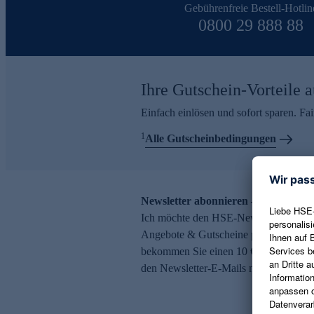
Gebührenfreie Bestell-Hotlin
0800 29 888 88
Ihre Gutschein-Vorteile a
Einfach einlösen und sofort sparen. F
1
Alle Gutscheinbedingungen
Newsletter abonnieren – 10 € Gutsch
Ich möchte den HSE-Newsletter abonni
Angebote & Gutscheine per E-Mail erh
bekommen Sie einen 10 € Gutschein. Ei
den Newsletter-E-Mails möglich.