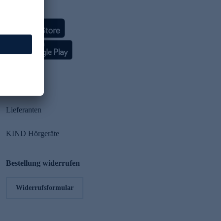
HSE App
Partner
Lieferanten
KIND Hörgeräte
Bestellung widerrufen
Widerrufsformular