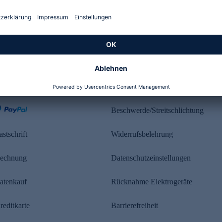
Kundenbewertung
ahlung
Rechtliches
Beschwerde/Streitschlichtung
astschrift
Widerrufsbelehrung
echnung
Datenschutzeinstellungen
atenkauf
Rücknahme Elektrogeräte
reditkarte
Barrierefreiheit