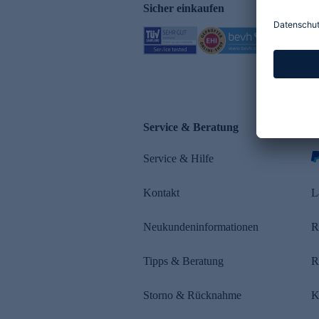
Sicher einkaufen
Service & Beratung
Z
Service & Hilfe
Kontakt
L
Neukundeninformationen
R
Tipps & Beratung
R
Storno & Rücknahme
K