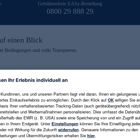
e
Gebührenfreie EASy-Bestellung
0800 29 888 29
uf einen Blick
aire Bedingungen und volle Transparenz.
ein erhalten
eren und aktuelle Trends,
E-Mail-Adresse eingeben
alten. Als Dankeschön
ne Abmeldung ist jederzeit in
Es gelten die
Datenschutzrichtlinien
un