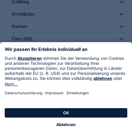
Zahlung
Rechtliches
Partner
Über HSE
Im TV
HSE International
Versand durch
Folge uns
AGB
Datenschutz
Impressum
Alle Rechte vorbehalten. Alle Preise inkl. gesetzlicher MwSt., zzgl. Versandkosten.