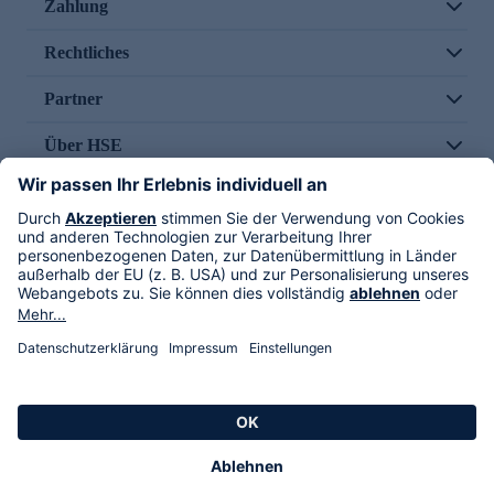
Zahlung
Rechtliches
Partner
Über HSE
Im TV
HSE International
Versand durch
Folge uns
AGB
Datenschutz
Impressum
Alle Rechte vorbehalten. Alle Preise inkl. gesetzlicher MwSt., zzgl. Versandkosten.