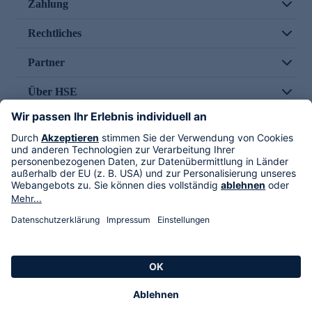
Zahlung
Rechtliches
Partner
Über HSE
Im TV
HSE International
Versand durch
Folge uns
AGB
Datenschutz
Impressum
Alle Rechte vorbehalten. Alle Preise inkl. gesetzlicher MwSt., zzgl. Versandkosten.