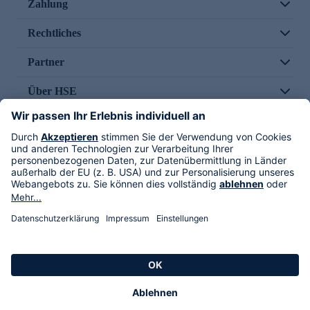
Zahlung
Rechtliches
Partner
Über HSE
Im TV
HSE International
Versand durch
Folge uns
AGB
Datenschutz
Impressum
Alle Rechte vorbehalten. Alle Preise inkl. gesetzlicher MwSt., zzgl. Versandkosten.