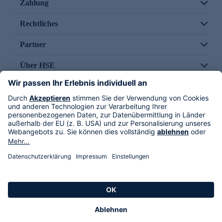
Zahlung
Rechtliches
Partner
Über HSE
Im TV
HSE International
Versand durch
Folge uns
AGB
Datenschutz
Impressum
Alle Rechte vorbehalten. Alle Preise inkl. gesetzlicher MwSt., zzgl. Versandkosten.