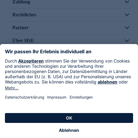
Zahlung
Rechtliches
Partner
Über HSE
Im TV
HSE International
Versand durch
Folge uns
AGB
Datenschutz
Impressum
Alle Rechte vorbehalten. Alle Preise inkl. gesetzlicher MwSt., zzgl. Versandkosten.