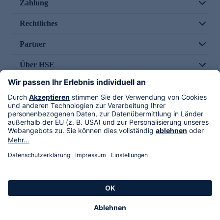
Zahlung
Rechtliches
Partner
Über HSE
Im TV
HSE International
Versand durch
Folge uns
AGB
Datenschutz
Impressum
Alle Rechte vorbehalten. Alle Preise inkl. gesetzlicher MwSt., zzgl. Versandkosten.