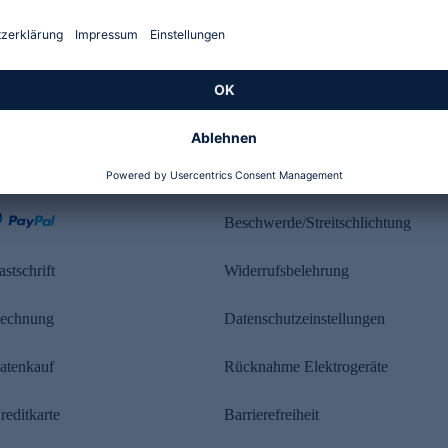
Kundenbewertung
ahlung
Rechtliches
Beschwerde/Streitschlichtung
astschrift
Widerrufsbelehrung
echnung
Datenschutzeinstellungen
atenkauf
Rücknahme Elektrogeräte
reditkarte
Barrierefreiheit