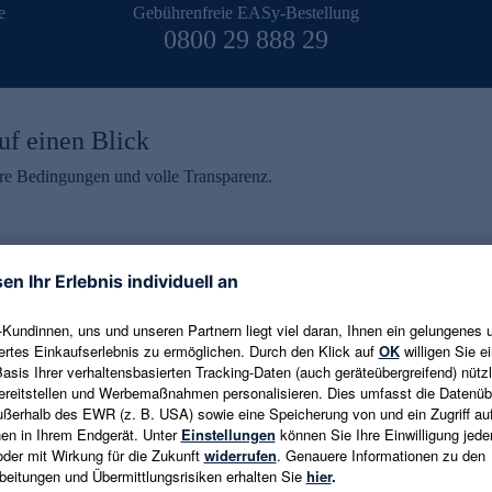
e
Gebührenfreie EASy-Bestellung
0800 29 888 29
uf einen Blick
aire Bedingungen und volle Transparenz.
ein erhalten
eren und aktuelle Trends,
E-Mail-Adresse eingeben
alten. Als Dankeschön
ne Abmeldung ist jederzeit in
Es gelten die
Datenschutzrichtlinien
un