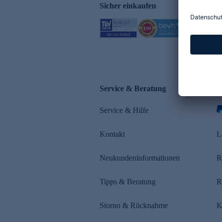
Sicher einkaufen
Service & Beratung
Z
Service & Hilfe
Kontakt
L
Neukundeninformationen
R
Tipps & Beratung
R
Storno & Rücknahme
K