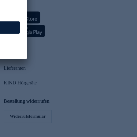
HSE App
Partner
Lieferanten
KIND Hörgeräte
Bestellung widerrufen
Widerrufsformular