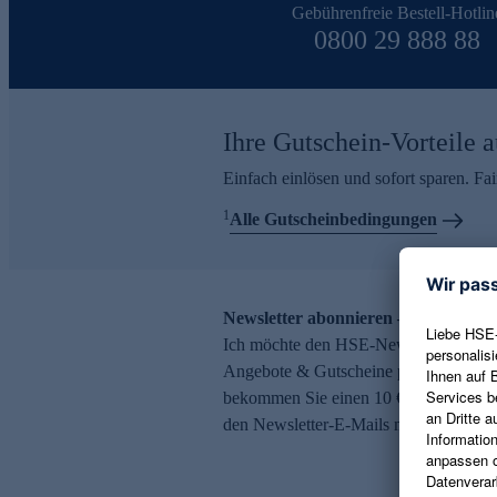
Gebührenfreie Bestell-Hotlin
0800 29 888 88
Ihre Gutschein-Vorteile a
Einfach einlösen und sofort sparen. F
1
Alle Gutscheinbedingungen
Newsletter abonnieren – 10 € Gutsch
Ich möchte den HSE-Newsletter abonni
Angebote & Gutscheine per E-Mail erh
bekommen Sie einen 10 € Gutschein. Ei
den Newsletter-E-Mails möglich.